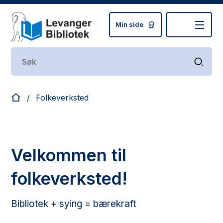
Min side
Levanger bibliotek
Du er her:
Folkeverksted
Velkommen til
folkeverksted!
Bibliotek + sying = bærekraft