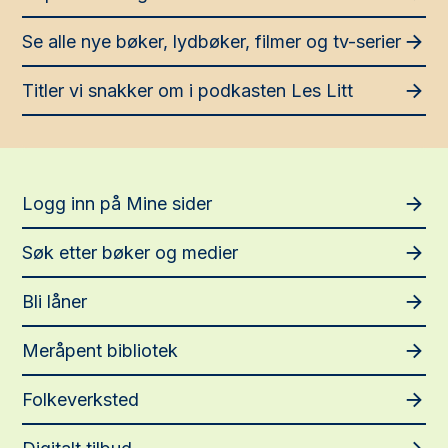
b
a
Se alle nye bøker, lydbøker, filmer og tv-serier
s
e
Titler vi snakker om i podkasten Les Litt
n
Logg inn på Mine sider
Søk etter bøker og medier
Bli låner
Meråpent bibliotek
Folkeverksted