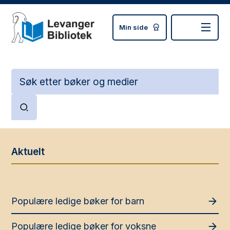
Min side
Levanger bibliotek
S
S
ø
ø
k
k
i
e
b
o
i
r
b
d
Aktuelt
l
i
o
t
Populære ledige bøker for barn
e
k
Populære ledige bøker for voksne