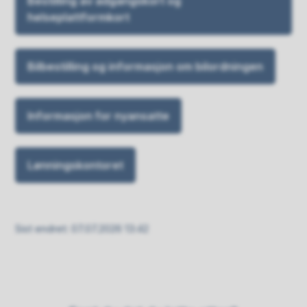
Bestilling av adgangskort og
helseplattformkort
Bilbestilling og informasjon om bilordningen
Informasjon for nyansatte
Lønningskontoret
Sist endret
07.07.2026 13:42