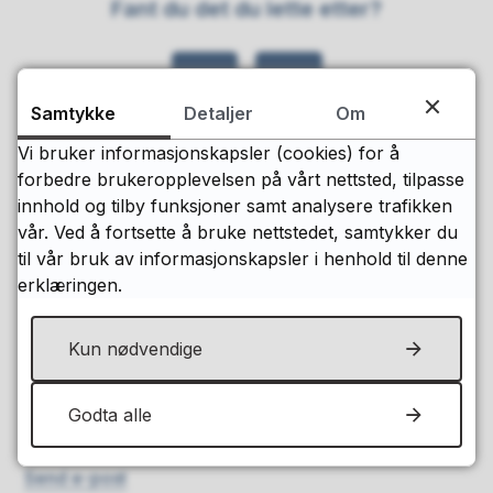
Fant du det du lette etter?
Ja
Nei
Samtykke
Detaljer
Om
Vi bruker informasjonskapsler (cookies) for å
forbedre brukeropplevelsen på vårt nettsted, tilpasse
innhold og tilby funksjoner samt analysere trafikken
vår. Ved å fortsette å bruke nettstedet, samtykker du
til vår bruk av informasjonskapsler i henhold til denne
Postadresse
erklæringen.
Levanger kommune
Postboks 130, 7601 Levanger
Kun nødvendige
Besøksadresse:
Godta alle
Håkon den godes gt. 30, Levanger
Send e-post