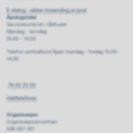
E-dialog - sikker innsending av post
Åpningstider
Servicekontoret i rådhuset
Mandag - torsdag
10.00 - 14.00
Telefon sentralbord åpen mandag - fredag 10.00-
14.00
74 05 25 00
Vakttelefoner
Organisasjon
Organisasjonsnummer:
938 587 051