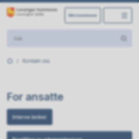
Min kommune
Levanger kommune
Du er her:
Kontakt oss
For ansatte
Interne lenker