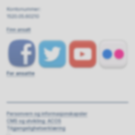
Kontonummer:
1520.05.60210
Finn ansatt
For ansatte
Personvern og informasjonskapsler
CMS og utvikling: ACOS
Tilgjengelighetserklæring