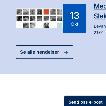
Med
13
Sle
Okt
Levang
21:01
Se alle hendelser
Send oss e-post