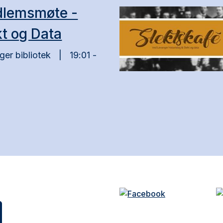
lemsmøte -
kt og Data
er bibliotek
19:01 -