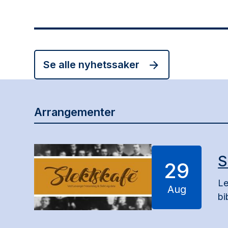
Se alle nyhetssaker
Arrangementer
S
29
Le
Aug
bi