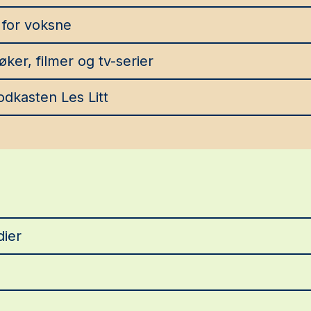
 for voksne
øker, filmer og tv-serier
odkasten Les Litt
dier