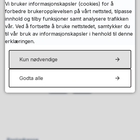
Vi bruker informasjonskapsler (cookies) for å
grøntområder
forbedre brukeropplevelsen på vårt nettsted, tilpasse
innhold og tilby funksjoner samt analysere trafikken
vår. Ved å fortsette å bruke nettstedet, samtykker du
Ombrukssentral
til vår bruk av informasjonskapsler i henhold til denne
erklæringen.
Kun nødvendige
Fant du det du lette etter?
Godta alle
Ja
Nei