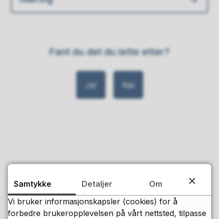
Fant du det du lette etter?
Ja
Nei
Postadresse
Samtykke
Detaljer
Om
Levanger kommune
Postboks 130, 7601 Levanger
Vi bruker informasjonskapsler (cookies) for å
forbedre brukeropplevelsen på vårt nettsted, tilpasse
Besøksadresse: