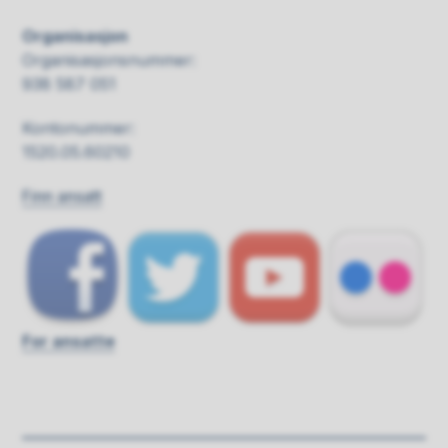
Organisasjon
Organisasjonsnummer:
938 587 051
Kontonummer:
1520.05.60210
Finn ansatt
For ansatte