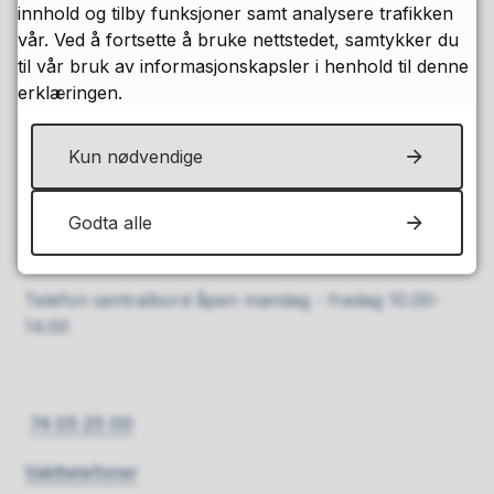
innhold og tilby funksjoner samt analysere trafikken
vår. Ved å fortsette å bruke nettstedet, samtykker du
Håkon den godes gt. 30, Levanger
til vår bruk av informasjonskapsler i henhold til denne
erklæringen.
Send e-post
E-dialog - sikker innsending av post
Kun nødvendige
Åpningstider
Servicekontoret i rådhuset
Godta alle
Mandag - torsdag
10.00 - 14.00
Telefon sentralbord åpen mandag - fredag 10.00-
14.00
74 05 25 00
Vakttelefoner