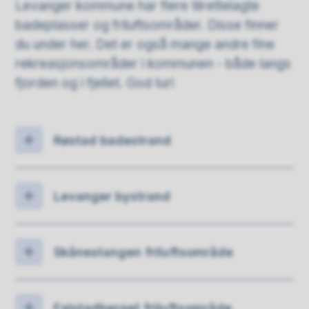
Levanger kommune har flere tilrettelagte
badeplasser og friluftsområder. Disse finner
du under her. Det er også mange andre fine
rekreasjonsområder i kommunen - både langs
fjorden og i fjellet. God tur!
Røstad badestrand
Levanger bystrand
Skånestangen friluftsområde
Falstadberget friluftsområde