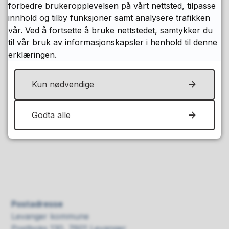
forbedre brukeropplevelsen på vårt nettsted, tilpasse
Sist endret
22.07.2026 09:01
innhold og tilby funksjoner samt analysere trafikken
vår. Ved å fortsette å bruke nettstedet, samtykker du
til vår bruk av informasjonskapsler i henhold til denne
erklæringen.
Fant du det du lette etter?
Kun nødvendige
Ja
Nei
Godta alle
Postadresse
Levanger kommune
Postboks 130, 7601 Levanger