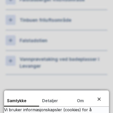
Tinbuen friluftsområde
Falstadstien
Vannprøvetaking ved badeplasser i
Levanger
Sjekk badetemperaturen på havvarsel.no
Samtykke
Detaljer
Om
Vi bruker informasjonskapsler (cookies) for å