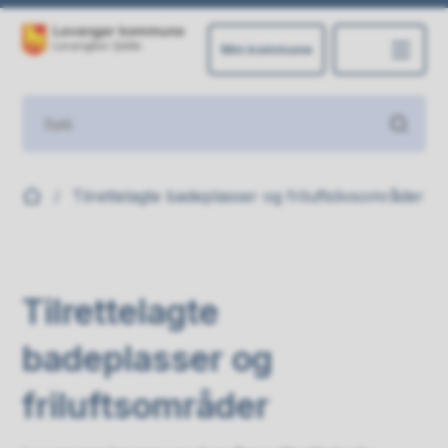
Min kommune
Levanger kommune
Du er her:
Tilrettelagte badeplasser og friluftslivsområder
Tilrettelagte
badeplasser og
friluftsområder