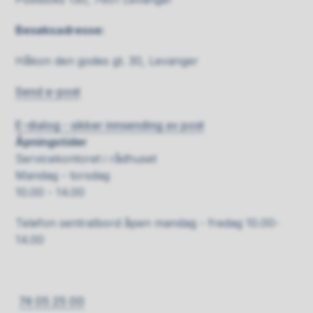
Besøksadresse:
Håkon den godes gt. 30, Levanger
Send e-post
E-dialog - sikker innsending av post
Åpningstider
Servicekontoret i rådhuset
Mandag - torsdag
10.00 - 14.00
Telefon sentralbord åpen mandag - fredag 10.00-
14.00
74 05 25 00