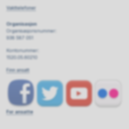
Vakttelefoner
Organisasjon
Organisasjonsnummer:
938 587 051
Kontonummer:
1520.05.60210
Finn ansatt
For ansatte