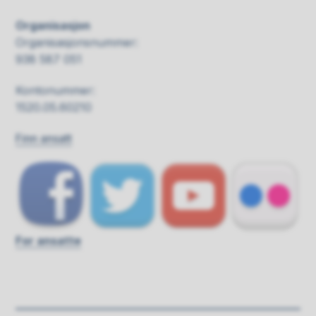
Organisasjon
Organisasjonsnummer:
938 587 051
Kontonummer:
1520.05.60210
Finn ansatt
For ansatte