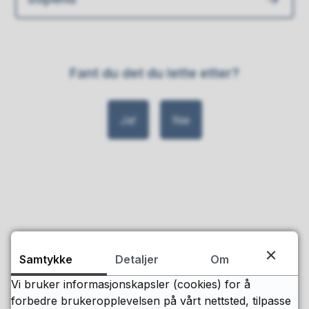
Fant du det du lette etter?
Ja
Nei
Postadresse
Samtykke
Detaljer
Om
Levanger kommune
Postboks 130, 7601 Levanger
Vi bruker informasjonskapsler (cookies) for å
forbedre brukeropplevelsen på vårt nettsted, tilpasse
Besøksadresse: