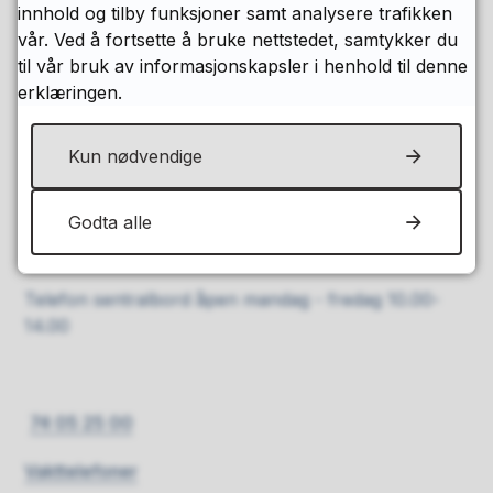
innhold og tilby funksjoner samt analysere trafikken
vår. Ved å fortsette å bruke nettstedet, samtykker du
Håkon den godes gt. 30, Levanger
til vår bruk av informasjonskapsler i henhold til denne
erklæringen.
Send e-post
E-dialog - sikker innsending av post
Kun nødvendige
Åpningstider
Servicekontoret i rådhuset
Godta alle
Mandag - torsdag
10.00 - 14.00
Telefon sentralbord åpen mandag - fredag 10.00-
14.00
74 05 25 00
Vakttelefoner