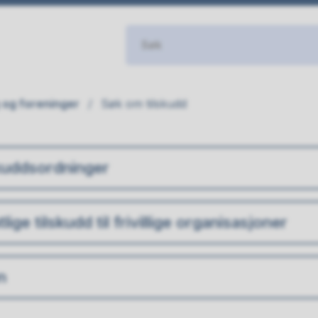
 og foreninger
Søk om tilskudd
uddsordninger
lige tilskudd til frivillige organisasjoner
n