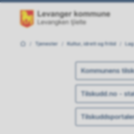
Levanger kommune
Du er her:
Tjenester
Kultur, idrett og fritid
Lag
Kommunens tilsk
Tilskudd.no - stat
Tilskuddsportale