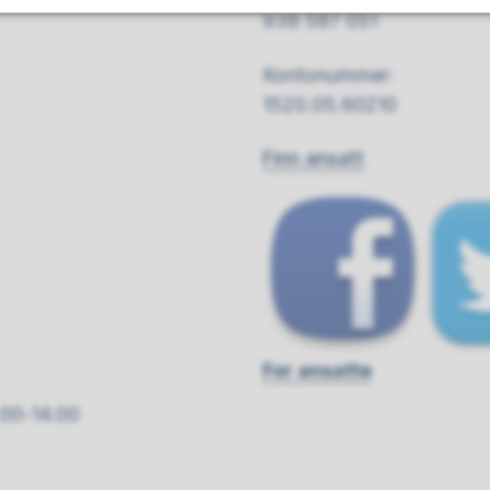
938 587 051
Kontonummer:
1520.05.60210
Finn ansatt
For ansatte
.00-14.00