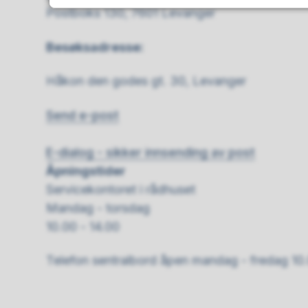
Postboks 130, 7601 Levanger
Besøksadresse:
Håkon den godes gt. 30, Levanger
Send e-post
E-dialog - sikker innsending av post
Åpningstider
Servicekontoret i rådhuset
Mandag - torsdag
10.00 - 14.00
Telefon sentralbord åpen mandag - fredag 10