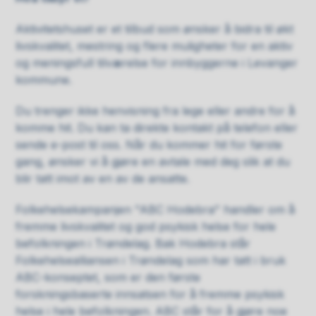
Aktivitetshuset er et tilbud som ønsker å bidra til økt
livskvalitet, mestring og flere muligheter for en aktiv
og meningsfull tilværelse for innbyggerne i Levanger
kommune.
Du trenger ikke henvisning fra lege eller andre for å
komme hit. Du kan ta direkte kontakt på telefon eller
sende e-post til oss. Når du kommer hit for første
gang, ønsker vi å gjøre en avtale med deg slik at du
blir tatt imot av en av de ansatte.
Folkehelsekampanjen "ABC Hodebra" handler om å
fremme livskvalitet og god psykisk helse for hele
befolkningen i Trøndelag. Bak Hodebra står
Folkehelsealliansen i Trøndelag som har tatt i bruk
ABC-konseptet, som er den første
forskningsbaserte innsatsen for å fremme psykisk
helse i hele befolkningen. ABC står for å gjøre noe