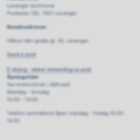
Levanger kommune
Postboks 130, 7601 Levanger
Besøksadresse:
Håkon den godes gt. 30, Levanger
Send e-post
E-dialog - sikker innsending av post
Åpningstider
Servicekontoret i rådhuset
Mandag - torsdag
10.00 - 14.00
Telefon sentralbord åpen mandag - fredag 10.00-
14.00