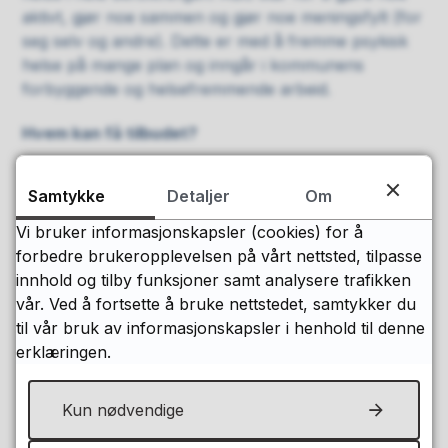
aktivt, gjør noe sammen og gjør noe meningsfylt (for
seg selv og andre). Dette er med å fremme psykisk
helse på mange plan og inngår i kommunens
forbyggende og helsefremmende arbeid.
Hvem kan få tilbudet?
Aktivitetstilbudene er for deg som er bosatt i
Samtykke
Detaljer
Om
Levanger kommune og har utfordringer innenfor
livsmestring.
Vi bruker informasjonskapsler (cookies) for å
forbedre brukeropplevelsen på vårt nettsted, tilpasse
Aktiviteter
innhold og tilby funksjoner samt analysere trafikken
vår. Ved å fortsette å bruke nettstedet, samtykker du
Vi har ulike aktivitetstilbud.
til vår bruk av informasjonskapsler i henhold til denne
Eksempler på aktiviteter er sang, musikk, kunst,
erklæringen.
trening, ballspill, friluftsaktiviteter og sosialt
møtepunkt.
Kun nødvendige
Her kan du lese mer og melde deg på aktiviteter.