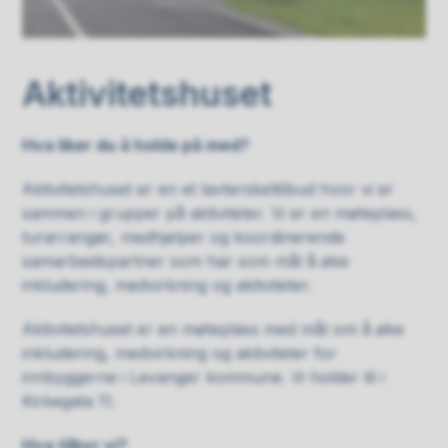
Aktivitetshuset
Hva liker du å holde på med?
Aktivitetshuset er en et lavterskeltilbud hvor vi er
sammen i grupper på aktiviteter. Vi er en møteplass,
turarrangør, medhjelper og koordinerende
samarbeidspartner som har som mål å øke
inkludering, medvirkning og aktiviteter.
Aktivitetshuset er en møteplass med mål om å øke
inkludering, medvirkning og aktiviteter for
innbyggerne i Levanger kommune. Vi holder til i
Kirkegata 11.
Hva tilbyr vi?