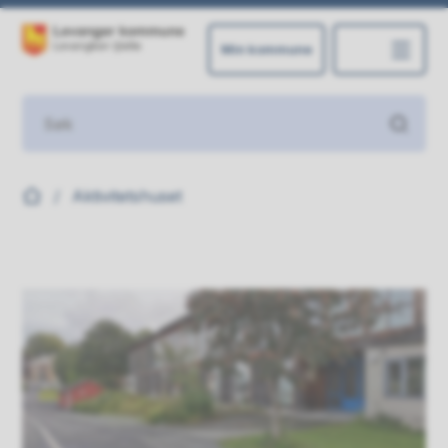
Min kommune
Levanger kommune
Du er her:
Aktivitetshuset