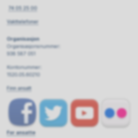
74 05 25 00
Vakttelefoner
Organisasjon
Organisasjonsnummer:
938 587 051
Kontonummer:
1520.05.60210
Finn ansatt
For ansatte