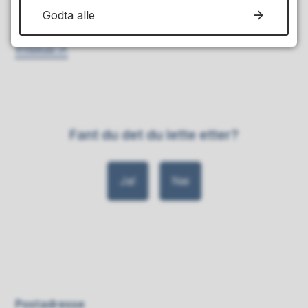
Godta alle
Les mer om oss på Friskus:
Friskus
Fant du det du lette etter?
Ja
Nei
Postadresse