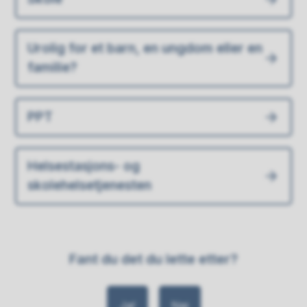
Urolig for et barn, en ungdom eller en
familie?
PPT
Helsestasjons- og
skolehelsetjenesten
Fant du det du lette etter?
Ja
Nei