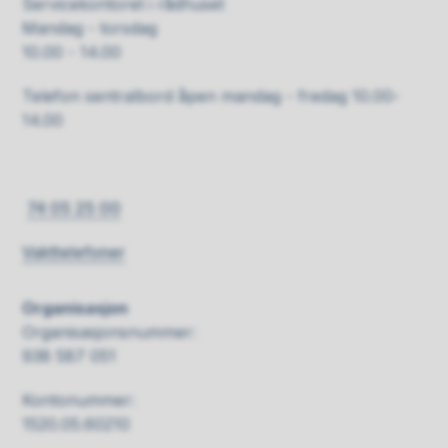
Servicekontoret i rådhuset
Mandag - torsdag
10.00 - 14.00
Telefon sentralbord åpen mandag - fredag 10.00-
14.00
74 05 25 00
Vakttelefoner
Organisasjon
Organisasjonsnummer:
938 587 051
Kontonummer:
1520.05.60210