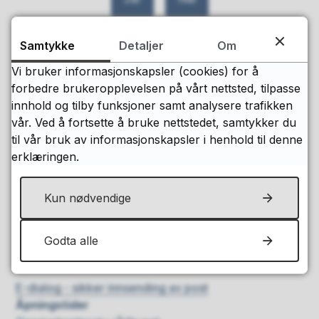
Samtykke
Detaljer
Om
Vi bruker informasjonskapsler (cookies) for å
forbedre brukeropplevelsen på vårt nettsted, tilpasse
innhold og tilby funksjoner samt analysere trafikken
vår. Ved å fortsette å bruke nettstedet, samtykker du
Postadresse
til vår bruk av informasjonskapsler i henhold til denne
Levanger kommune
erklæringen.
Postboks 130, 7601 Levanger
Besøksadresse:
Kun nødvendige
Håkon den godes gt. 30, Levanger
Godta alle
Send e-post
E-dialog - sikker innsending av post
Åpningstider