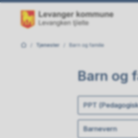
Levanger kommune
Du er her:
Tjenester
Barn og familie
Barn og f
PPT (Pedagogisk
Barnevern