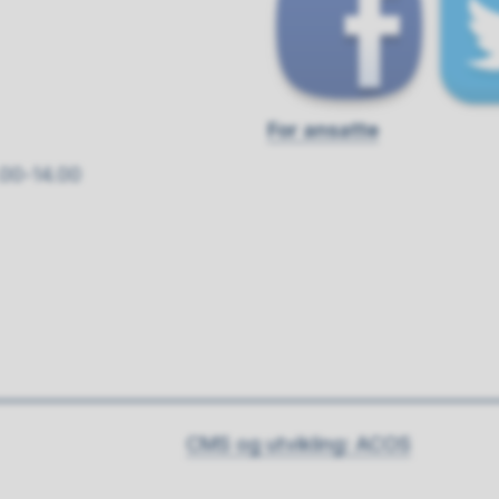
For ansatte
.00-14.00
CMS og utvikling: ACOS