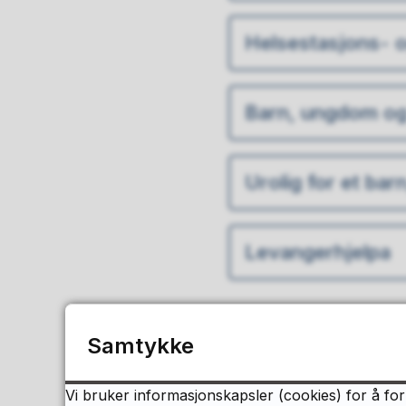
Helsestasjons- o
Barn, ungdom og 
Urolig for et bar
Levangerhjelpa
Samtykke
Vi bruker informasjonskapsler (cookies) for å for