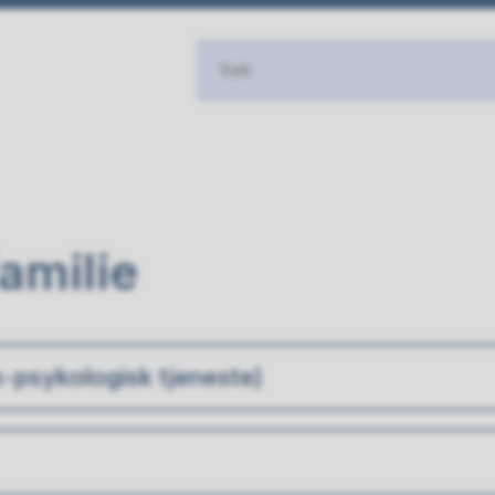
amilie
-psykologisk tjeneste)