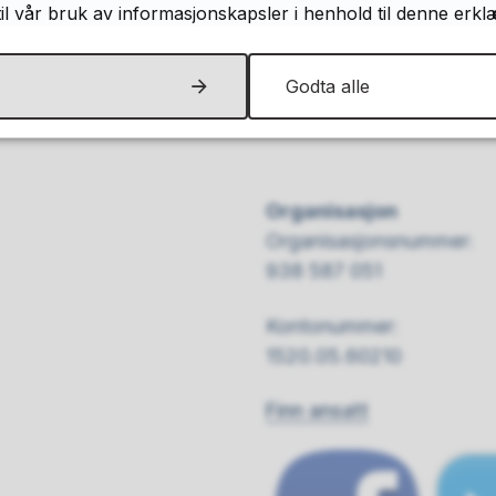
Ja
Nei
til vår bruk av informasjonskapsler i henhold til denne erkl
Godta alle
Organisasjon
Organisasjonsnummer:
938 587 051
Kontonummer:
1520.05.60210
Finn ansatt