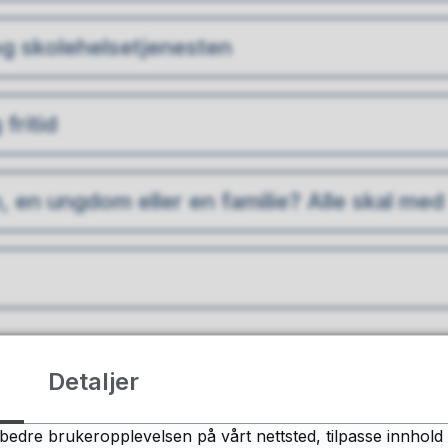
g skolehelsetjenesten
fritid
n, en ungdom eller en familie? Alle skal med
Detaljer
Fant du det du lette etter?
bedre brukeropplevelsen på vårt nettsted, tilpasse innhold 