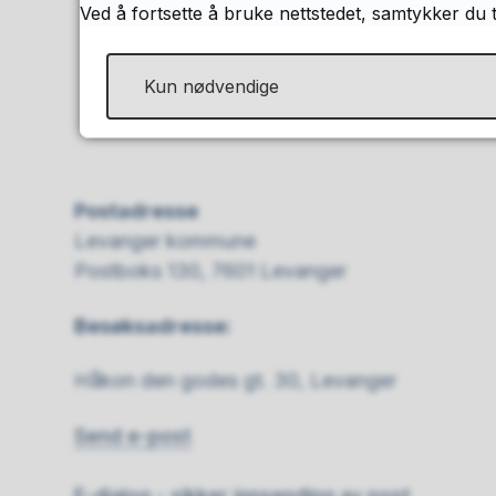
Ved å fortsette å bruke nettstedet, samtykker du 
Kun nødvendige
Postadresse
Levanger kommune
Postboks 130, 7601 Levanger
Besøksadresse:
Håkon den godes gt. 30, Levanger
Send e-post
E-dialog - sikker innsending av post