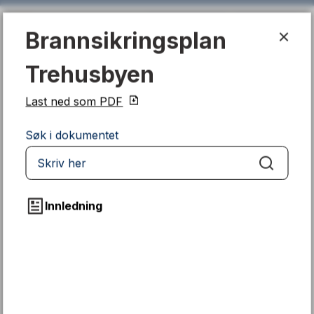
Brannsikringsplan Trehusbyen
Brannsikringsplan
Min kommune
Levanger kommune
Trehusbyen
Last ned som PDF
Søk i dokumentet
Du er her:
Brannsikringsplan Trehusbyen
Søk
Innledning
Fant du det du lette etter?