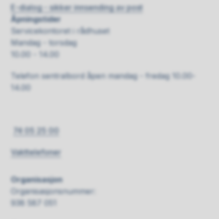
E-dialog - sikker innsending av post
Åpningstider
Servicekontoret i rådhuset
Mandag - torsdag
10.00 - 14.00
Telefon sentralbord åpen mandag - fredag 10.00-
14.00
74 05 25 00
Vakttelefoner
Organisasjon
Organisasjonsnummer:
938 587 051