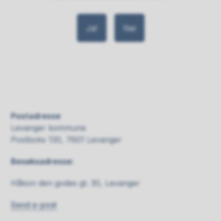
Ja
Nei
Postadresse
Levanger kommune
Postboks 130, 7601 Levanger
Besøksadresse:
Håkon den godes gt. 30, Levanger
Send e-post