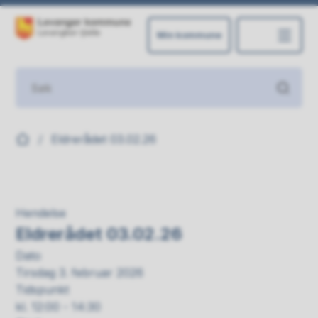
Min kommune
Levanger kommune
Du er her:
Eldrerådet 03.02.26
Hendelse
Eldrerådet 03.02.26
Dato
Tirsdag 3. februar 2026
Tidspunkt
kl. 12:00 - 14:30