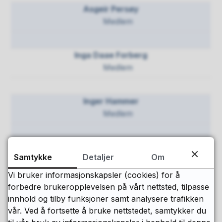
Asgeir Persøy
Medlem
Inga Daae Forberg
Medlem
Inger Hammer
Medlem
Knut Lian Kristiansen
Samtykke
Detaljer
Om
Varamedlem
Vi bruker informasjonskapsler (cookies) for å
Møter for Kai Lennert
forbedre brukeropplevelsen på vårt nettsted, tilpasse
Johansen
innhold og tilby funksjoner samt analysere trafikken
Jon Ludvig Gjemble
vår. Ved å fortsette å bruke nettstedet, samtykker du
Varamedlem