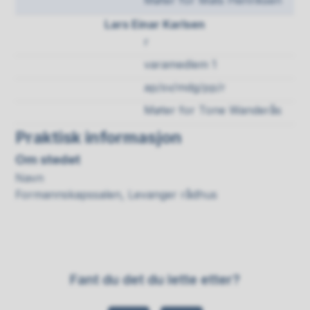
Møter for Mats Henriksen
Lars Einar Karlsen
r
varamedlem 1
ap/sv/mdg/pp/r
Møter for Tone Wanderås
Praktisk informasjon
Om stedet
Navn
Formannskapssalen, Levanger rådhus
Fant du det du lette etter?