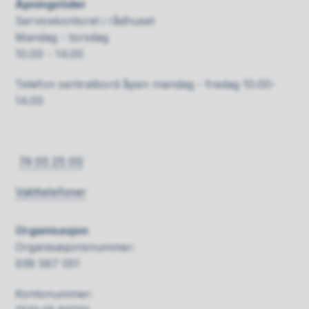
Åpningstider
Servicekontoret i rådhuset
Mandag - torsdag
10.00 - 14.00
Telefon sentralbord åpen mandag - fredag 10.00-
14.00
74 05 25 00
Vakttelefoner
Organisasjon
Organisasjonsnummer:
938 587 051
Kontonummer: