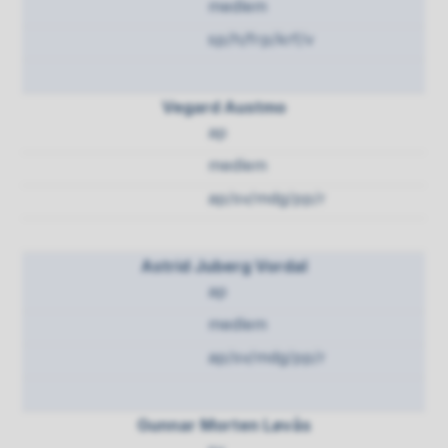
medlem
sp/h/frp/krf/v
Vegard Austmo
ap
medlem
ap/sv/mdg/pp/r
Astrid Juberg Vordal
ap
medlem
ap/sv/mdg/pp/r
Gunnar Morten Løvås