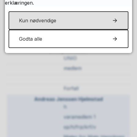
Glenn H. Jacobsen
erklæringen.
LO
medlem
Kun nødvendige
Godta alle
Benny A. Aasan
UNIO
medlem
Forfall
Andreas Jenssen Hjelmstad
h
varamedlem 1
sp/h/frp/krf/v