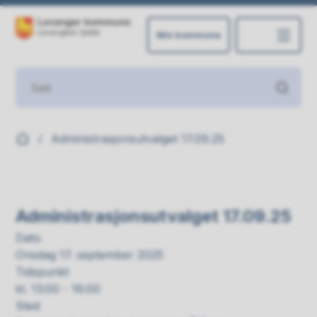
Min kommune
Levanger kommune
Du er her:
Administrasjonsutvalget 17.09.25
Administrasjonsutvalget 17.09.25
Dato
Onsdag 17. september 2025
Tidspunkt
kl. 13:00 - 16:00
Sted