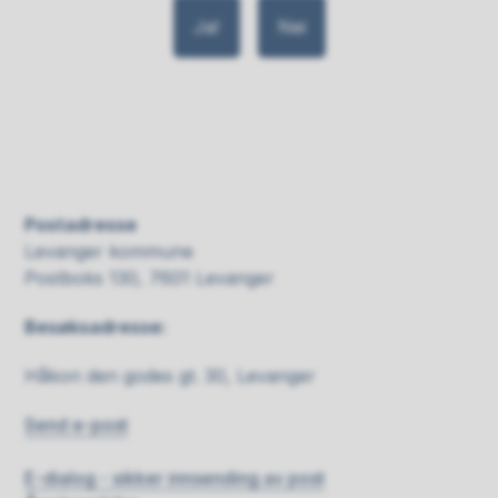
Ja
Nei
Postadresse
Levanger kommune
Postboks 130, 7601 Levanger
Besøksadresse:
Håkon den godes gt. 30, Levanger
Send e-post
E-dialog - sikker innsending av post