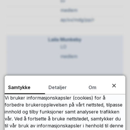
sv
medlem
ap/sv/mdg/pp/r
Laila Munkeby
LO
medlem
Jens-Syver Løvli
Samtykke
Detaljer
Om
UNIO
Vi bruker informasjonskapsler (cookies) for å
medlem
forbedre brukeropplevelsen på vårt nettsted, tilpasse
innhold og tilby funksjoner samt analysere trafikken
vår. Ved å fortsette å bruke nettstedet, samtykker du
til vår bruk av informasjonskapsler i henhold til denne